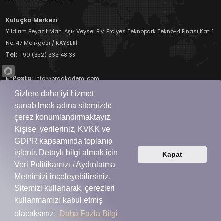
Kuluçka Merkezi
Yıldırım Beyazıt Mah. Aşık Veysel Blv. Erciyes Teknopark Tekno-4 Binası Kat: 1
No: 47 Melikgazi / KAYSERİ
Tel:
+90 (352) 333 48 38
E-Posta:
info@praakademi.com
Sizlere daha iyi hizmet
sunabilmek adına sitemizde
çerez konumlandırmaktayız.
Kişisel verileriniz, KVKK ve
GDPR kapsamında toplanıp
PraAkademi Bir
PraSoft
Markasıdır.
Copyrights © 2026 Tüm Hakları Saklıdır.
işlenir. Detaylı bilgi almak için
Kapat
Veri Politikamızı / Aydınlatma
Metnimizi inceleyebilirsiniz.
Diğer Markalarımız
Sitemizi kullanarak, çerezleri
kullanmamızı kabul etmiş
olacaksınız.
Daha Fazla Bilgi