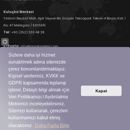
Kuluçka Merkezi
Yıldırım Beyazıt Mah. Aşık Veysel Blv. Erciyes Teknopark Tekno-4 Binası Kat: 1
No: 47 Melikgazi / KAYSERİ
Tel:
+90 (352) 333 48 38
E-Posta:
info@praakademi.com
Sizlere daha iyi hizmet
sunabilmek adına sitemizde
çerez konumlandırmaktayız.
Kişisel verileriniz, KVKK ve
GDPR kapsamında toplanıp
PraAkademi Bir
PraSoft
Markasıdır.
Copyrights © 2026 Tüm Hakları Saklıdır.
işlenir. Detaylı bilgi almak için
Kapat
Veri Politikamızı / Aydınlatma
Metnimizi inceleyebilirsiniz.
Diğer Markalarımız
Sitemizi kullanarak, çerezleri
kullanmamızı kabul etmiş
olacaksınız.
Daha Fazla Bilgi